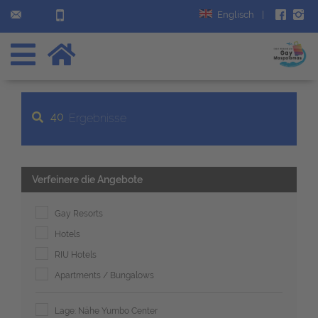
Englisch
|
40
Ergebnisse
Verfeinere die Angebote
Gay Resorts
Hotels
RIU Hotels
Apartments / Bungalows
Lage: Nähe Yumbo Center