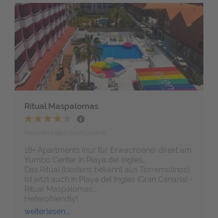
Ritual Maspalomas
Playa del Ingles (Gran Canaria)
18+ Apartments
(nur für Erwachsene) direkt am
Yumbo Center in Playa del Ingles...
Das Ritual (bestens bekannt aus Torremolinos)
ist jetzt auch in Playa del Ingles (Gran Canaria) -
Ritual Maspalomas...
Heterofriendly!
weiterlesen...