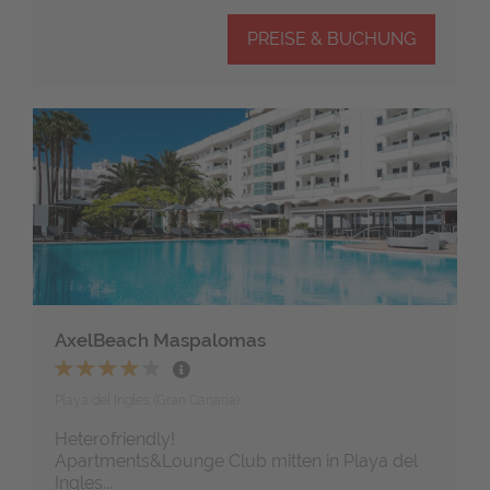
PREISE & BUCHUNG
AxelBeach Maspalomas
Playa del Ingles (Gran Canaria)
Heterofriendly!
Apartments&Lounge Club mitten in Playa del
Ingles...