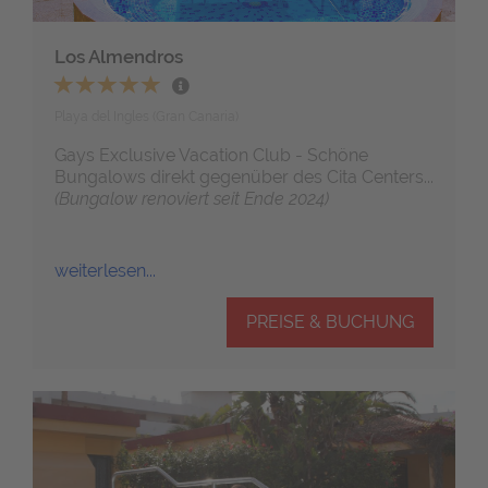
Los Almendros
Playa del Ingles (Gran Canaria)
Gays Exclusive Vacation Club - Schöne
Bungalows direkt gegenüber des Cita Centers...
(Bungalow renoviert seit Ende 2024)
weiterlesen...
PREISE & BUCHUNG