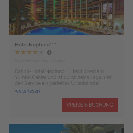
Hotel Neptuno****
Playa del Ingles (Gran Canaria)
Das 18+ Hotel Neptuno **** liegt direkt am
Yumbo Center und ist durch seine Lage und
den Service ein perfektes Urlaubshotel
weiterlesen...
PREISE & BUCHUNG