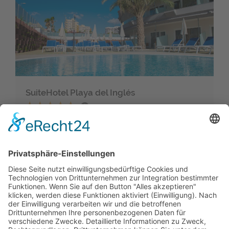
SuiteHotel Playa del Inglés
Playa del Ingles (Gran Canaria)
Neu renoviertes (2017) und modernes 18+ Hotel
in Playa del Ingles.
Empfehlenswertes All-Inklusiv Angebot mit
hochwertigen Getränken und gutem Essen...
weiterlesen...
PREISE & BUCHUNG