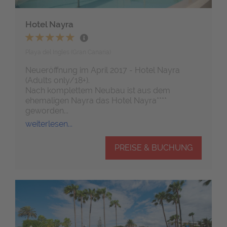
Hotel Nayra
Playa del Ingles (Gran Canaria)
Neueröffnung im April 2017 - Hotel Nayra
(Adults only/18+).
Nach komplettem Neubau ist aus dem
ehemaligen Nayra das Hotel Nayra****
geworden...
weiterlesen...
PREISE & BUCHUNG