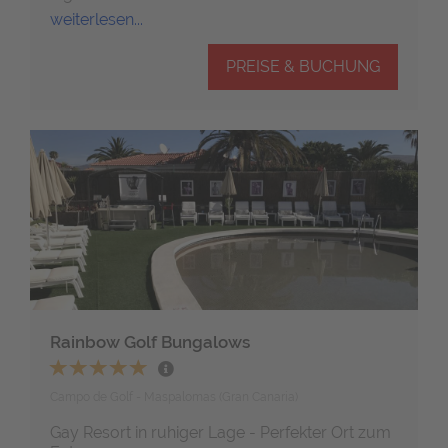
weiterlesen...
PREISE & BUCHUNG
Rainbow Golf Bungalows
Campo de Golf - Maspalomas (Gran Canaria)
Gay Resort in ruhiger Lage - Perfekter Ort zum