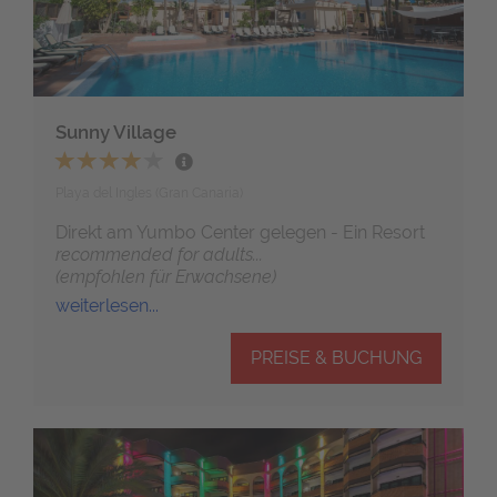
Sunny Village
Playa del Ingles (Gran Canaria)
Direkt am Yumbo Center gelegen - Ein Resort
recommended for adults...
(empfohlen für Erwachsene)
weiterlesen...
PREISE & BUCHUNG