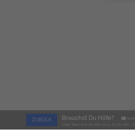
Brauchst Du Hilfe?
boo
ZURÜCK
Unser Team ist in der Zeit von 9- 20 Uhr (Mo - S