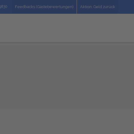
49830
Feedbacks (Gästebewertungen)
Aktion: Geld zurück