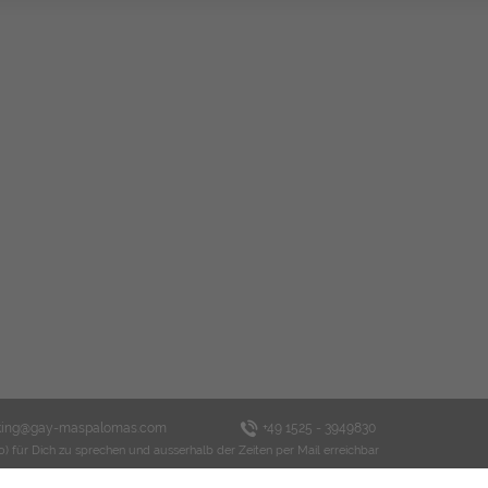
king@gay-maspalomas.com
+49 1525 - 3949830
o) für Dich zu sprechen und ausserhalb der Zeiten per Mail erreichbar