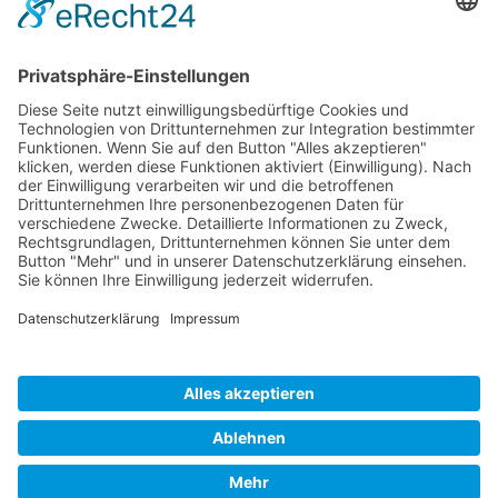
Gay Maspalomas erstellt ein Angebot welches vom
Kunde gebucht wird)
Nicht kombinierbar mit einem Gutschein
(Spartacus Gay Cruise)
Welcome Back Home Cash entfällt bei
Stornierungen und Buchungsänderungen
Überweisung erfolgt auf Dein Bankkonto
nach
Deinem Urlaub
Die Anforderung des Welcome Back Home Cash
inkl. Deinem Namen muss
unaufgefordert
und bis
spät. 7 Tage nach Rückreise bei uns eingehen
(Sonst verfällt Dein Anspruch auf das Welcome Back
Home Cash)
Impressum
Datenschutzbestimmungen
Haftungsausschluß - AGB
Copyright © 2017 inked2design Werbeagentur