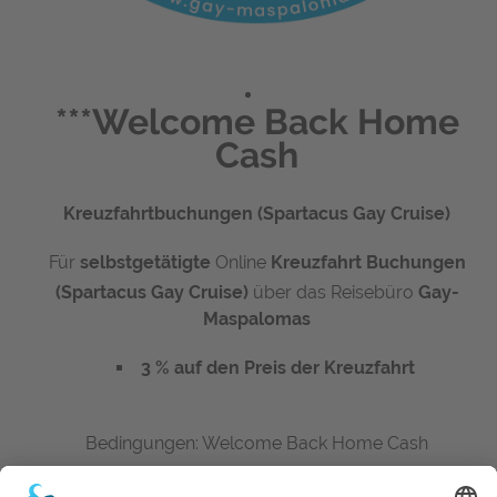
***Welcome Back Home
Cash
Kreuzfahrtbuchungen (Spartacus Gay Cruise)
Für
selbstgetätigte
Online
Kreuzfahrt
Buchungen
(
Spartacus Gay Cruise
)
über das Reisebüro
Gay-
Maspalomas
3 % auf den Preis der Kreuzfahrt
Bedingungen: Welcome Back Home Cash
Nicht für Angebotsbuchungen (Das Team von