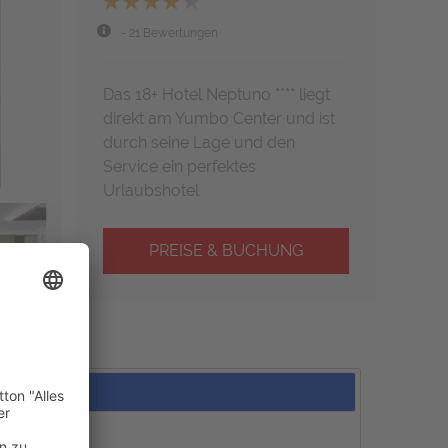
- 21 Bewertungen
Das 18+ Hotel Neptuno **** liegt
direkt am Yumbo Center und ist
durch seine Lage und den
Service ein perfektes
Urlaubshotel
PREISE & BUCHUNG