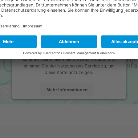
Wir benötigen Ihre Zustimmung, um
den Google Maps-Service zu laden!
Wir verwenden einen Service eines
Drittanbieters, um Karteninhalte einzubetten.
Dieser Service kann Daten zu Ihren Aktivitäten
sammeln. Bitte lesen Sie die Details durch und
stimmen Sie der Nutzung des Service zu, um
diese Karte anzuzeigen.
Mehr Informationen
Akzeptieren
powered by
Usercentrics Consent Management
Platform
&
eRecht24