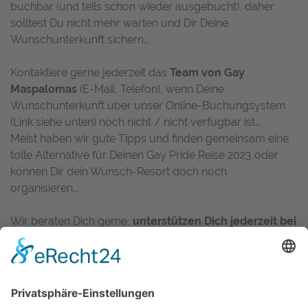
buchbar (und teils schon wieder ausgebucht), daher
solltest Du nicht mehr warten und Dir Deine
Wunschunterkunft sichern...
Kontaktiere gerne jederzeit das
Team von Gay
Maspalomas
(E-Mail, Telefon), wenn Deine
Wunschunterkunft über unser Online-Buchungsystem
(Link siehe unten) noch nicht / nicht verfügbar ist...
Meist haben wir gute Tipps und finden gemeinsam eine
tolle Alternative für Deinen Gay Pride Reise 2023 oder
können Dir dein Wunsch-Resort doch noch
organisieren...
Wir beraten Dich gerne,
unterstützen Dich jederzeit bei
Deiner Buchung
und kümmern uns um Alles (rund um
Deine Urlaubsbuchung), damit Du auch 2023 eine
perfekte Gay Pride auf Gran Canaria
haben wirst...
Egal ob Pauschalreise, nur Hotel, Gay Resort oder