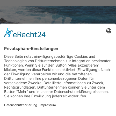
Brauchst Du Hilfe?
Unser Team ist in der Zeit von 9- 20 Uhr (Mo - So) für Dich
zu sprechen und ausserhalb der Zeiten per Mail erreichbar
booking@gay-maspalomas.com
+49 1525 - 3949830