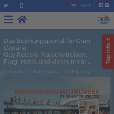
Englisch
|
Das Buchungsportal für Gran
Top Info
Canaria
Gay Reisen, Pauschalreisen,
Flug, Hotel und vieles mehr...
Kleines Team - Großer Service - Viel Erfahrung