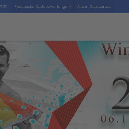
49830
Feedbacks (Gästebewertungen)
Aktion: Geld zurück