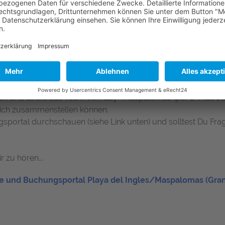
inen Urlaub zur Maspalomas Winter P
über hinaus werden viele der beliebten Gay Resorts und Ho
ie es auch schon wieder...
ach und direkt das Team von Gay- Maspalomas (per E-Mail od
Dich zusammenstellen können.
portal durchschauen (siehe Link unten) und solltest Du Frag
 zu hören...
e und Buchungsportal Playa del Ingles/Maspalomas (Gran 