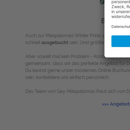
Buche De
Auch zur Maspalomas Winter Pride 2023 und dar
schnell
ausgebucht
sein. Und größtenteils sind s
Aber soweit mal kein Problem - Kontaktiere einf
gemeinsam, dass wir das perfekte Angebot für 
Du kannst gerne unser modernes Online Buchungs
sein, kontaktiere uns einfach persönlich.
Das Team von Gay-Maspalomas freut sich von Dir
>>> Angebot