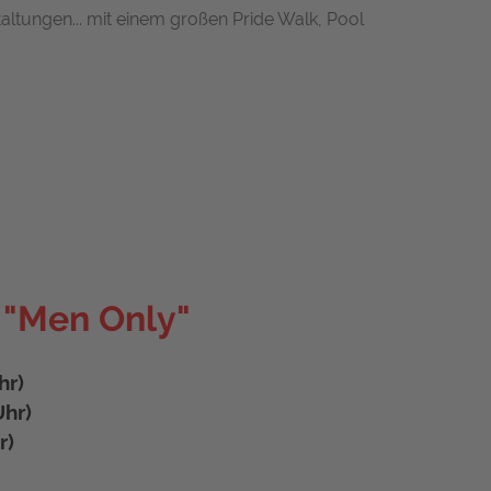
altungen... mit einem großen Pride Walk, Pool
t "Men Only"
hr)
hr)
r)