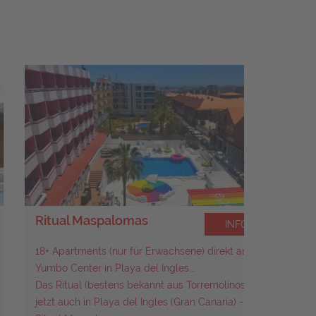
Ritual Maspalomas
Seven 
INFO
18+ Apartments
(nur für Erwachsene) direkt am
Sehr mod
Yumbo Center in Playa del Ingles...
Das Ritual (bestens bekannt aus Torremolinos) ist
jetzt auch in Playa del Ingles (Gran Canaria) -