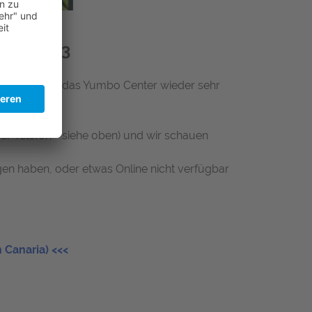
ride 2023
tels rund um das Yumbo Center wieder sehr
er Telefon - siehe oben) und wir schauen
en haben, oder etwas Online nicht verfügbar
Canaria) <<<