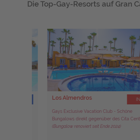
Die Top-Gay-Resorts auf Gran C
Los Almendros
INFO
INFO
 Eines
Gays Exclusive Vacation Club - Schöne
ria...
Bungalows direkt gegenüber des Cita Centers...
(Bungalow renoviert seit Ende 2024)
027