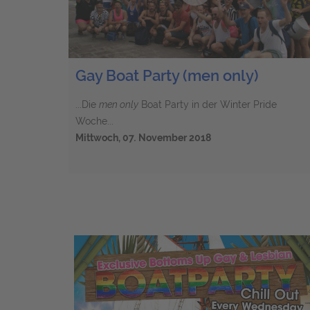
Gay Boat Party (men only)
...Die
men only
Boat Party in der Winter Pride
Woche...
Mittwoch, 07
.
November 2018