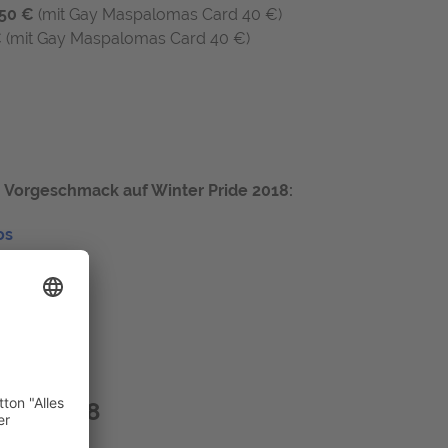
50 €
(mit Gay Maspalomas Card 40 €)
€
(mit Gay Maspalomas Card 40 €)
n
Vorgeschmack auf Winter Pride 2018:
os
ride 2018