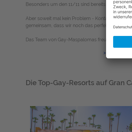
Besonders um den 11/11 sind bereits viele der 
Aber soweit mal kein Problem - Kontaktiere einf
gemeinsam, dass wir noch das perfekte Angebot
Das Team von Gay-Maspalomas freut sich von Dir
>>> Angebot
Die Top-Gay-Resorts auf Gran C