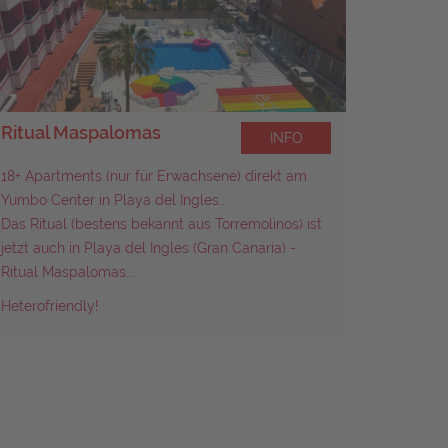
Ritual Maspalomas
Seven 
INFO
18+ Apartments
(nur für Erwachsene) direkt am
Sehr mod
Yumbo Center in Playa del Ingles...
Das Ritual (bestens bekannt aus Torremolinos) ist
jetzt auch in Playa del Ingles (Gran Canaria) -
Ritual Maspalomas...
Heterofriendly!