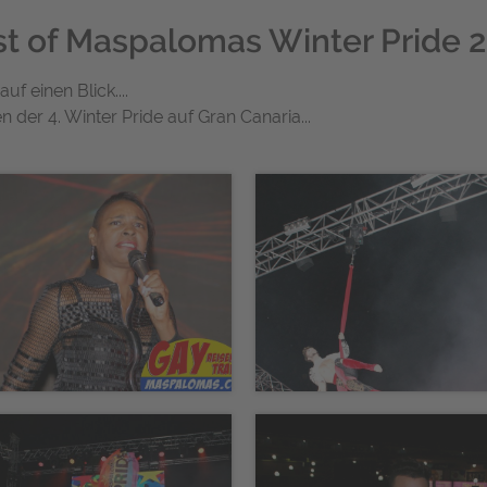
t of Maspalomas Winter Pride 
f einen Blick....
der 4. Winter Pride auf Gran Canaria...