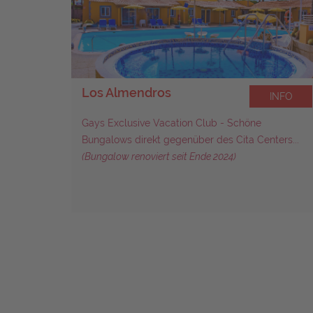
Los Almendros
INFO
INFO
 Eines
Gays Exclusive Vacation Club - Schöne
ria...
Bungalows direkt gegenüber des Cita Centers...
(Bungalow renoviert seit Ende 2024)
027