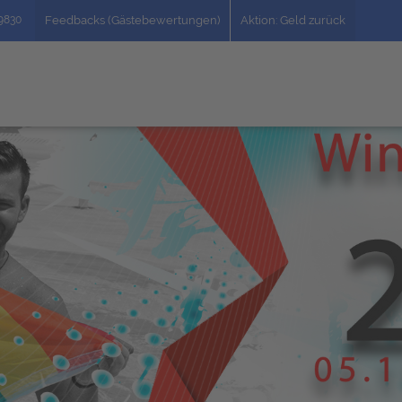
49830
Feedbacks (Gästebewertungen)
Aktion: Geld zurück