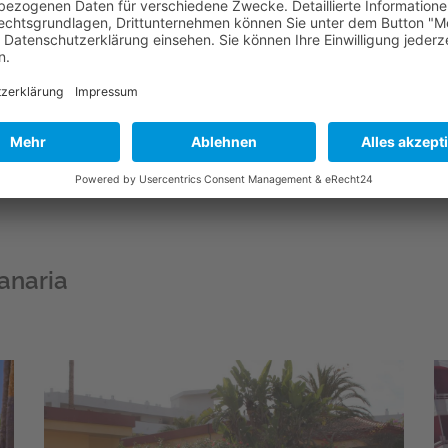
beliebten Gay Resorts und Hotels rund um das Yumbo Center
ach und direkt das Team von Gay- Maspalomas (per E-Mail od
 für Dich zusammenstellen können.
 zu hören...
e und Buchungsportal Playa del Ingles/Maspalomas (Gran 
anaria