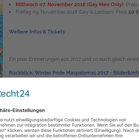
Mittwoch 07. November 2018 (Gay Men Only)
Preis
Freitag 09. November 2018 (Gay & Lesbian) Preis
50 
Weitere Infos & Tickets
Ein paar Erinnerungen aus 2017 und so auch gleich eine
Rückblick: Winter Pride Maspalomas 2017 - Bilder&Inf
inen Urlaub zur Maspalomas Winter P