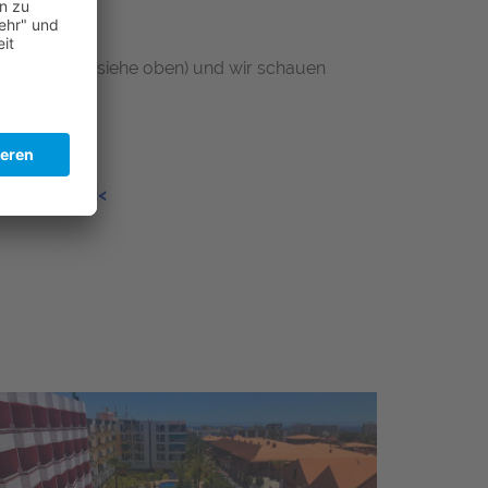
ausgebucht
.
er Telefon - siehe oben) und wir schauen
Canaria) <<<