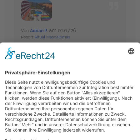
am 01.07.26
Von
Adrian P.
Resort:
Ritual Maspalomas
Check In und Lage sowie Grösse des Zimmers,
mit großem Balkon und Blick auf Pool und Meer
sind super. Auch das house-keeping macht
einen tollen Job. Ausserdem gibt es eine
funktionierende Klimaanlage. Ein Stern Abzug:
Das Ritual hat leider die Dusche im FFK
Liegebereich abmontiert, und schon mehrfach
erlebt dass der Zimmerkühlschrank nicht richtig
kühlt. Ausserdem wäre ein
Wasser/Kaffeekocher schön auf dem Zimmer.