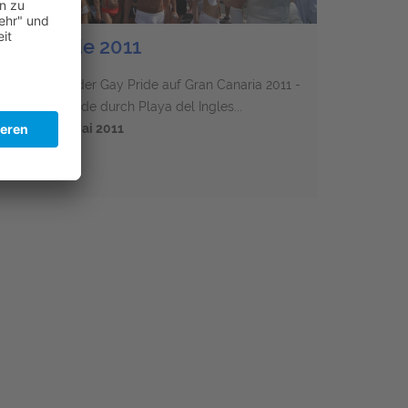
Die Parade 2011
as Highlight der Gay Pride auf Gran Canaria 2011 -
ie große Parade durch Playa del Ingles...
amstag, 14. Mai 2011