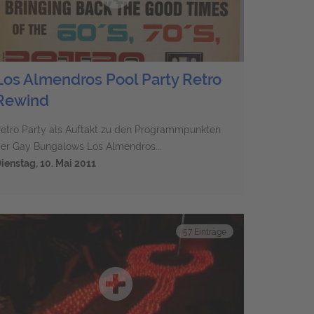
Los Almendros Pool Party Retro
Rewind
etro Party als Auftakt zu den Programmpunkten
er Gay Bungalows Los Almendros...
ienstag, 10. Mai 2011
57 Einträge