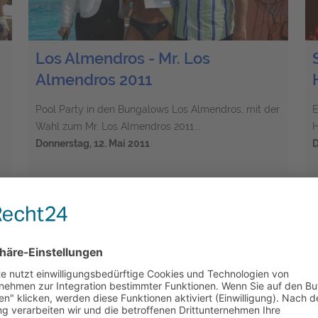
Los Almendros - Mr. Los
Almendros 2011
Pool Party in den Bungalows Los Almendros, mit der
E
Wahl zum Mr. Los Almendros 2011...
H
Donnerstag, 12. Mai 2011
D
60 Einträge