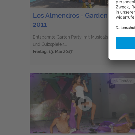
Los Almendros - Garden Party
2011
Entspannte Garten Party, mit Musicals, Verlosung
und Quizspielen...
Freitag, 13. Mai 2017
46 Einträge