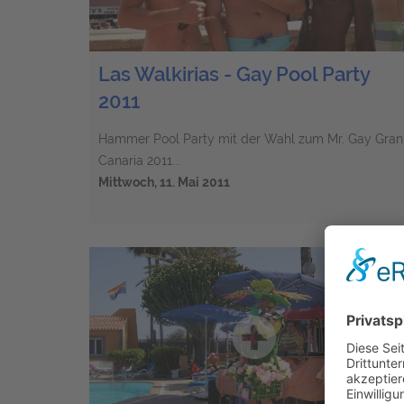
Las Walkirias - Gay Pool Party
2011
Hammer Pool Party mit der Wahl zum Mr. Gay Gran
Canaria 2011...
Mittwoch, 11. Mai 2011
16 Einträge