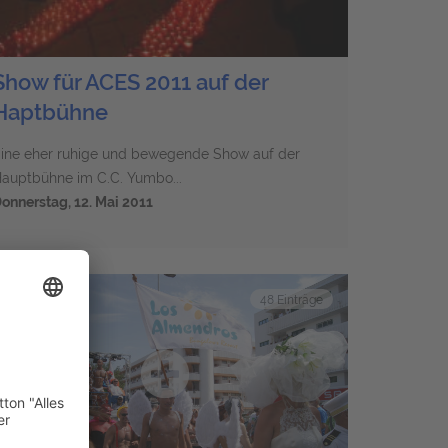
Show für ACES 2011 auf der
Haptbühne
ine eher ruhige und bewegende Show auf der
auptbühne im C.C. Yumbo...
onnerstag, 12. Mai 2011
48 Einträge