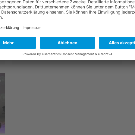
Drag Queen Gala 20113 auf der
Hauptbühne
D
D
Die vierte Show der Gay Pride Gran Canaria 2011...
S
Freitag, 13. Mai 2011