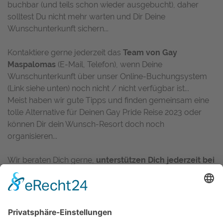
buchbar (und teils schon wieder ausgebucht), daher
solltest Du nicht mehr warten und Dir Deine
Wunschunterkunft sichern...
Kontaktiere gerne jederzeit das
Team von Gay
Maspalomas
(E-Mail, Telefon), wenn Deine
Wunschunterkunft über unser Online-Buchungsystem
(Link siehe unten) noch nicht / nicht verfügbar ist...
Meist haben wir gute Tipps und finden gemeinsam eine
tolle Alternative für Deinen Gay Pride Reise 2023 oder
können Dir dein Wunsch-Resort doch noch
organisieren...
Wir beraten Dich gerne,
unterstützen Dich jederzeit bei
Deiner Buchung
und kümmern uns um Alles (rund um
Deine Urlaubsbuchung), damit Du auch 2023 eine
perfekte Gay Pride auf Gran Canaria
haben wirst...
Egal ob Pauschalreise, nur Hotel, Gay Resort oder