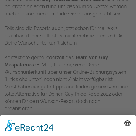
beliebten Anlagen rund um das Yumbo Center werden
auch zur kommenden Pride wieder ausgebucht sein!
Teils sind die Resorts auch jetzt schon für Mai 2022
buchbar, daher solltest Du nicht mehr warten und Dir
Deine Wunschunterkunft sichern...
Kontaktiere gerne jederzeit das
Team von Gay
Maspalomas
(E-Mail, Telefon), wenn Deine
Wunschunterkunft über unser Online-Buchungsystem
(Link siehe unten) noch nicht / nicht verfügbar ist...
Meist haben wir gute Tipps und finden gemeinsam eine
tolle Alternative für Deinen Gay Pride Reise 2022 oder
können Dir dein Wunsch-Resort doch noch
organisieren...
Wir beraten Dich gerne,
unterstützen Dich jederzeit bei
Deiner Buchung
und kümmern uns um Alles (rund um