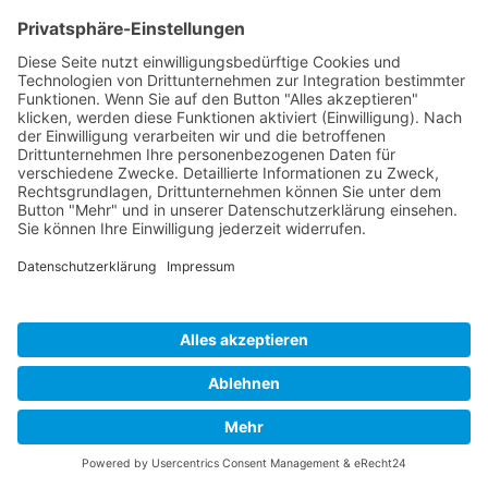
Deine Urlaubsbuchung), damit Du auch 2022 eine
perfekte Gay Pride auf Gran Canaria
haben wirst...
Egal ob Pauschalreise, nur Hotel, Gay Resort oder
günstige Apartments - Für Empfehlungen und einen
schnellen und persönlichen Service wende Dich einfach
an das Team von Gay Maspalomas...
Natürlich ist auch eine online Buchung möglich:
Die Top-Gay-Resorts auf Gran Canaria