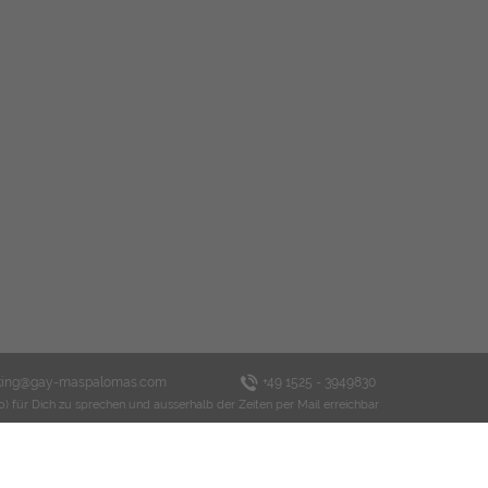
king@gay-maspalomas.com
+49 1525 - 3949830
o) für Dich zu sprechen und ausserhalb der Zeiten per Mail erreichbar