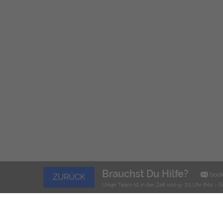
Brauchst Du Hilfe?
boo
ZURÜCK
Unser Team ist in der Zeit von 9- 20 Uhr (Mo - S