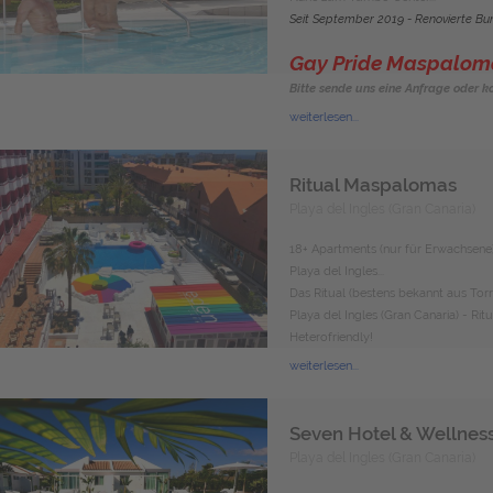
Seit September 2019 - Renovierte Bun
Gay Pride Maspaloma
Bitte sende uns eine Anfrage oder ko
weiterlesen...
Ritual Maspalomas
Playa del Ingles (Gran Canaria)
18+ Apartments
(nur für Erwachsene
Playa del Ingles...
Das Ritual (bestens bekannt aus Torre
Playa del Ingles (Gran Canaria) - Rit
Heterofriendly!
weiterlesen...
Seven Hotel & Wellnes
Playa del Ingles (Gran Canaria)