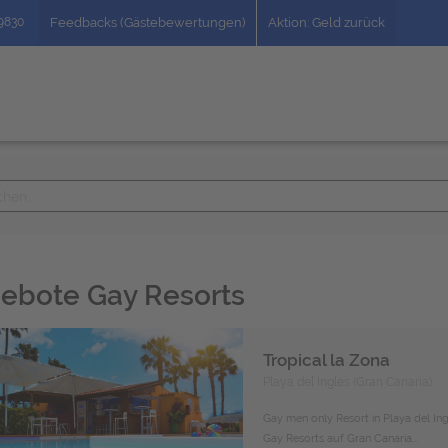
49830
Feedbacks (Gästebewertungen)
Aktion: Geld zurück
ebote Gay Resorts
Tropical la Zona
Playa del Ingles (Gran Canaria)
Gay men only Resort in Playa del Ing
Gay Resorts auf Gran Canaria...