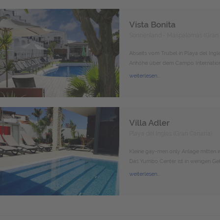
Vista Bonita
Sonnenland - Maspalomas (Gran 
Abseits vom Trubel in Playa del Ingl
Anhöhe über dem Campo Internation
weiterlesen...
Villa Adler
Playa del Ingles (Gran Canaria)
Kleine gay-men only Anlage mitten in
Das Yumbo Center ist in wenigen Geh
weiterlesen...