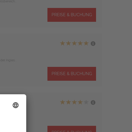
sbereich...
PREISE & BUCHUNG
el Ingles...
PREISE & BUCHUNG
s
aya del Ingles...