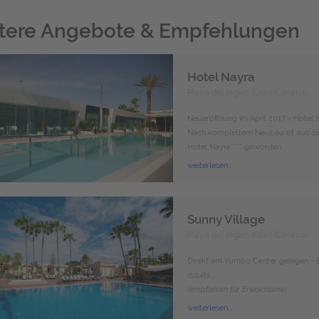
tere Angebote & Empfehlungen
Hotel Nayra
Playa del Ingles (Gran Canaria)
Neueröffnung im April 2017 - Hotel 
Nach komplettem Neubau ist aus d
Hotel Nayra**** geworden...
weiterlesen...
Sunny Village
Playa del Ingles (Gran Canaria)
Direkt am Yumbo Center gelegen - E
adults...
(empfohlen für Erwachsene)
weiterlesen...