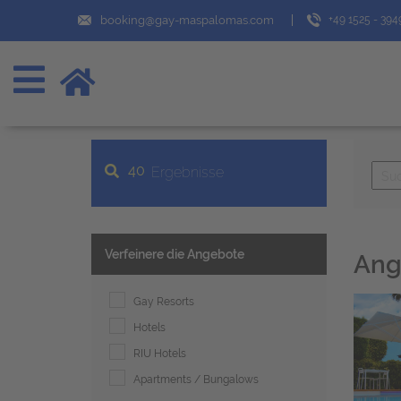
booking@gay-maspalomas.com
+49 1525 - 39
40
Ergebnisse
Verfeinere die Angebote
Ang
Gay Resorts
Hotels
RIU Hotels
Apartments / Bungalows