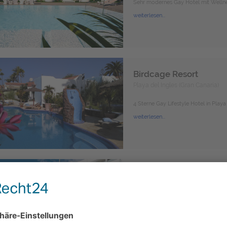
Sehr modernes Gay Hotel mit Wellnes
weiterlesen...
Birdcage Resort
Playa del Ingles (Gran Canaria)
4 Sterne Gay Lifestyle Hotel in Playa d
weiterlesen...
AxelBeach Maspaloma
Playa del Ingles (Gran Canaria)
Heterofriendly!
Apartments&Lounge Club mitten in Pl