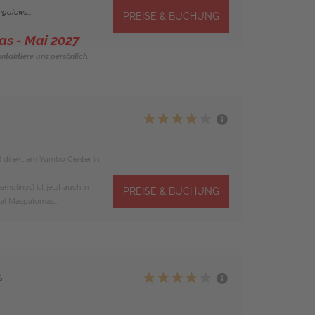
galows...
PREISE & BUCHUNG
s - Mai 2027
ntaktiere uns persönlich.
) direkt am Yumbo Center in
molinos) ist jetzt auch in
PREISE & BUCHUNG
ual Maspalomas...
s