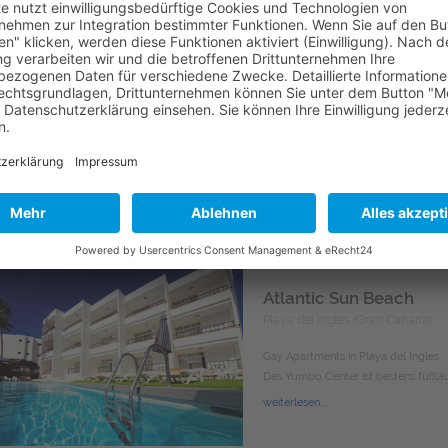
weiterlesen...
Rainbow Golf Bungalo
Campo de Golf - Maspalomas (Gr
Gay Resort in ruhiger Lage - Perfekt
weiterlesen...
Atlantic Sun Beach
Playa del Ingles (Gran Canaria)
Gay Apartments in Playa del Ingles.
Das Yumbo Center ist bestens fußläuf
weiterlesen...