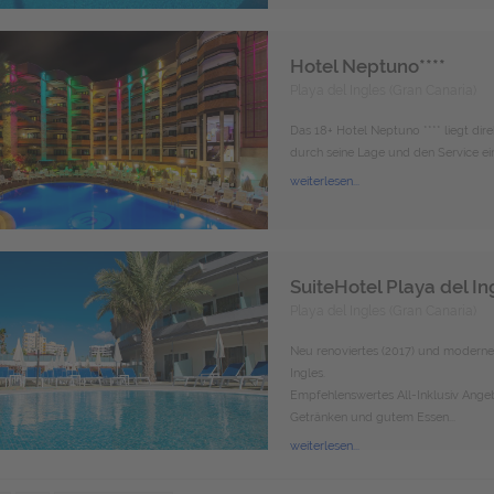
Hotel Neptuno****
Playa del Ingles (Gran Canaria)
Das 18+ Hotel Neptuno **** liegt di
durch seine Lage und den Service ei
weiterlesen...
SuiteHotel Playa del In
Playa del Ingles (Gran Canaria)
Neu renoviertes (2017) und modernes
Ingles.
Empfehlenswertes All-Inklusiv Ange
Getränken und gutem Essen...
weiterlesen...