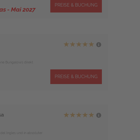
PREISE & BUCHUNG
s - Mai 2027
öne Bungalows direkt
PREISE & BUCHUNG
sa
del Ingles und in absoluter