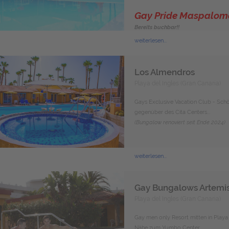
Gay Pride Maspaloma
Bereits buchbar!!
weiterlesen...
Los Almendros
Playa del Ingles (Gran Canaria)
Gays Exclusive Vacation Club - Sch
gegenüber des Cita Centers...
(Bungalow renoviert seit Ende 2024)
weiterlesen...
Gay Bungalows Artemi
Playa del Ingles (Gran Canaria)
Gay men only Resort mitten in Playa 
Nähe zum Yumbo Center...