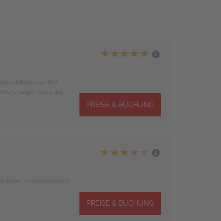
Nayra (Adults only/18+).
em ehemaligen Nayra das
PREISE & BUCHUNG
in Resort
recommended for
PREISE & BUCHUNG