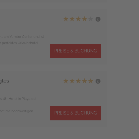
rekt am Yumbo Center und ist
n perfektes Urlaubshotel
PREISE & BUCHUNG
glés
 18+ Hotel in Playa del
bot mit hochwertigen
PREISE & BUCHUNG